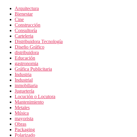
Arquitectura
Bienestar
Cine
Construcción
Consultoría
Carteleria
Distribuidora Tecnología
Diseño Gráfico
distribuidora
Educación
gastronomia
Gráfica Publicitaria
Industria
Industrial
inmobiliaria
Juguetería
Locución o Locutora
Mantenimiento
Metales
Música
mayorista
Obras
Packaging
Polarizado