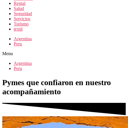
Rental
Salud
Seguridad
Servicios
Turismo
textil
Argentina
Peru
Menu
Argentina
Peru
Pymes que confiaron en nuestro
acompañamiento