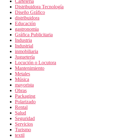
Carteleria
Distribuidora Tecnología
Diseño Gráfico
distribuidora
Educación
gastronomia
Gráfica Publicitaria
Industria
Industrial
inmobiliaria
Juguetería
Locución o Locutora
Mantenimiento
Metales
Música
mayorista
Obras
Packaging
Polarizado
Rental
Salud
Seguridad
Servicios
Turismo
textil