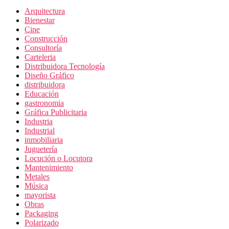
Arquitectura
Bienestar
Cine
Construcción
Consultoría
Carteleria
Distribuidora Tecnología
Diseño Gráfico
distribuidora
Educación
gastronomia
Gráfica Publicitaria
Industria
Industrial
inmobiliaria
Juguetería
Locución o Locutora
Mantenimiento
Metales
Música
mayorista
Obras
Packaging
Polarizado