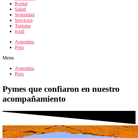
Rental
Salud
Seguridad
Servicios
Turismo
textil
Argentina
Peru
Menu
Argentina
Peru
Pymes que confiaron en nuestro
acompañamiento