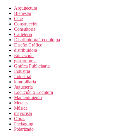
Arquitectura
Bienestar
Cine
Construcción
Consultoría
Carteleria
Distribuidora Tecnología
Diseño Gráfico
distribuidora
Educación
gastronomia
Gráfica Publicitaria
Industria
Industrial
inmobiliaria
Juguetería
Locución o Locutora
Mantenimiento
Metales
Música
mayorista
Obras
Packaging
Polarizado