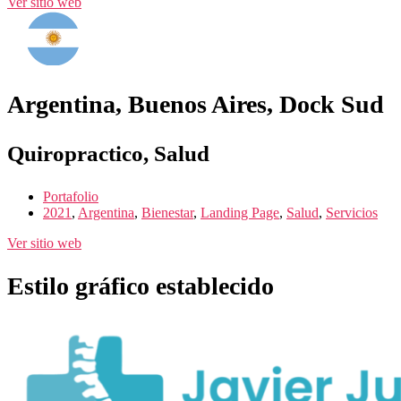
Ver sitio web
Argentina, Buenos Aires, Dock Sud
Quiropractico, Salud
Portafolio
2021
,
Argentina
,
Bienestar
,
Landing Page
,
Salud
,
Servicios
Ver sitio web
Estilo gráfico establecido