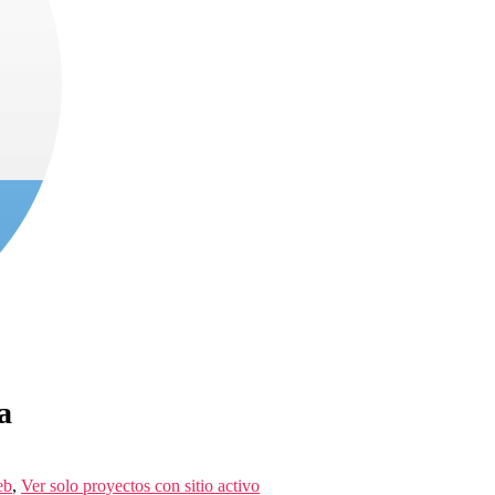
a
eb
,
Ver solo proyectos con sitio activo