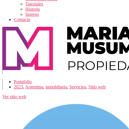
Tutoriales
Historia
Ingreso
Contacto
Portafolio
2023
,
Argentina
,
inmobiliaria
,
Servicios
,
Sitio web
Ver sitio web