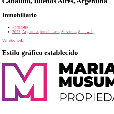
Caballito, Buenos Aires, Argentina
Inmobiliario
Portafolio
2023
,
Argentina
,
inmobiliaria
,
Servicios
,
Sitio web
Ver sitio web
Estilo gráfico establecido