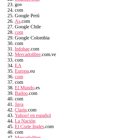
gov
com
Google Perú
As
.com
Google Chile
com
Google Colombia
com
Infobae
.com
Mercadolibre
.com.ve
com
EA
Europa
.eu
com
com
El Mundo
.es
Badoo
.com
com
Java
Clarin
.com
Yahoo! en español
La Nación
El Corte Ingles
.com
com
Mercadolibre