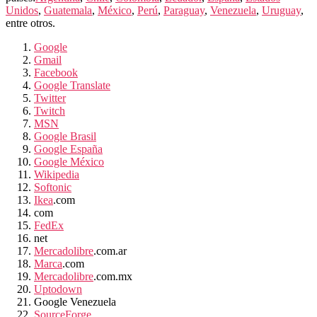
Unidos
,
Guatemala
,
México
,
Perú
,
Paraguay
,
Venezuela
,
Uruguay
,
entre otros.
Google
Gmail
Facebook
Google Translate
Twitter
Twitch
MSN
Google Brasil
Google España
Google México
Wikipedia
Softonic
Ikea
.com
com
FedEx
net
Mercadolibre
.com.ar
Marca
.com
Mercadolibre
.com.mx
Uptodown
Google Venezuela
SourceForge